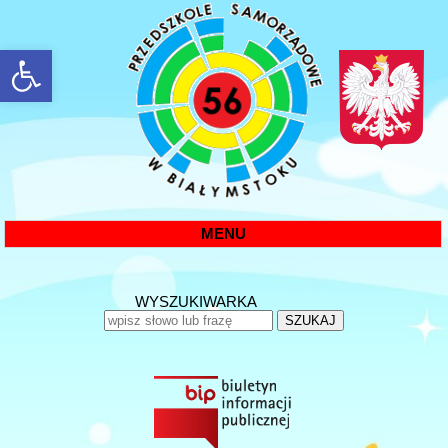
rozwiń/zwiń panel
MENU
WYSZUKIWARKA
SZUKAJ