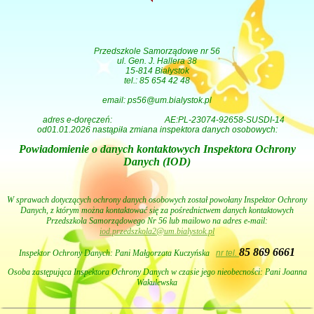
Przedszkole Samorządowe nr 56
ul. Gen. J. Hallera 38
15-814 Białystok
tel.: 85 654 42 48
email: ps56@um.bialystok.pl
adres e-doręczeń:
AE:PL-23074-92658-SUSDI-14
od01.01.2026 nastąpiła zmiana inspektora danych osobowych:
Powiadomienie o danych kontaktowych Inspektora Ochrony
Danych (IOD)
W sprawach dotyczących ochrony danych osobowych został powołany Inspektor Ochrony
Danych, z którym można kontaktować się za pośrednictwem danych kontaktowych
Przedszkola Samorządowego Nr 56 lub mailowo na adres e-mail:
iod.przedszkola2@um.bialystok.pl
85 869 6661
Inspektor Ochrony Danych: Pani
Małgorzata Kuczyńska
nr tel.
Osoba zastępująca Inspektora Ochrony Danych w czasie jego nieobecności: Pani Joanna
Wakulewska