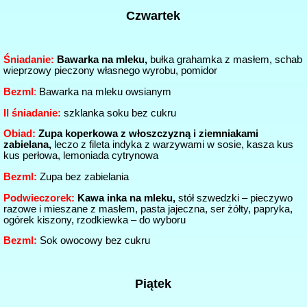
Czwartek
Śniadanie:
Bawarka na mleku,
bułka grahamka z masłem, schab
wieprzowy pieczony własnego wyrobu, pomidor
Bezml
:
Bawarka na mleku owsianym
II śniadanie:
szklanka soku bez cukru
Obiad:
Zupa koperkowa z włoszczyzną i ziemniakami
zabielana,
leczo z fileta indyka z warzywami w sosie, kasza kus
kus perłowa, lemoniada cytrynowa
Bezml:
Zupa bez zabielania
Podwieczorek:
Kawa inka na mleku,
stół szwedzki – pieczywo
razowe i mieszane z masłem, pasta jajeczna, ser żółty, papryka,
ogórek kiszony, rzodkiewka – do wyboru
Bezml:
Sok owocowy bez cukru
Piątek