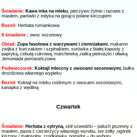
Śniadanie:
Kawa inka na mleku
, pieczywo żytnie i razowe z
masłem, parówki z indyka na gorąco polane keczupem
Bezml:
Herbata rumiankowa
II śniadanie
:
owoc sezonowy
Obiad:
Zupa fasolowa z warzywami i ziemniakami,
makaron
zwijka z kurczakiem i szpinakiem, surówka z białej kapusty z
papryką, cebulą cukrową, marchewką ,natką pietruszki i oliwką
,lemoniada pomarańczowa
Podwieczorek:
Koktajl mleczny z owocami sezonowymi,
bułka
drożdżowa własnego wypieku
Bezml:
Koktajl na mleku roślinnym z owocami sezonowymi,
kanapka z wędliną
Czwartek
Śniadanie:
Herbata z cytryną,
stół szwedzki – paluch pszenny z
masłem, pasta z ciecierzycy własnego wyrobu, ser żółty ,ogórek
kiszony / małosolny ,rzodkiewka, pomidor – do wyboru