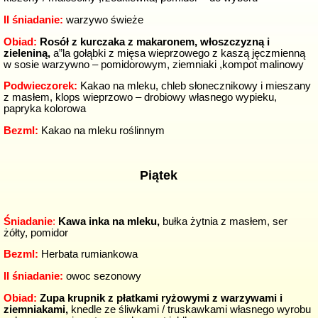
II śniadanie:
warzywo świeże
Obiad:
Rosół z kurczaka z makaronem, włoszczyzną i
zieleniną,
a”la gołąbki z mięsa wieprzowego z kaszą jęczmienną
w sosie warzywno – pomidorowym, ziemniaki ,kompot malinowy
Podwieczorek:
Kakao na mleku, chleb słonecznikowy i mieszany
z masłem, klops wieprzowo – drobiowy własnego wypieku,
papryka kolorowa
Bezml:
Kakao na mleku roślinnym
Piątek
Śniadanie
:
Kawa inka na mleku,
bułka żytnia z masłem, ser
żółty, pomidor
Bezml:
Herbata rumiankowa
II śniadanie:
owoc sezonowy
Obiad
:
Zupa krupnik z płatkami ryżowymi z warzywami i
ziemniakami,
knedle ze śliwkami / truskawkami własnego wyrobu