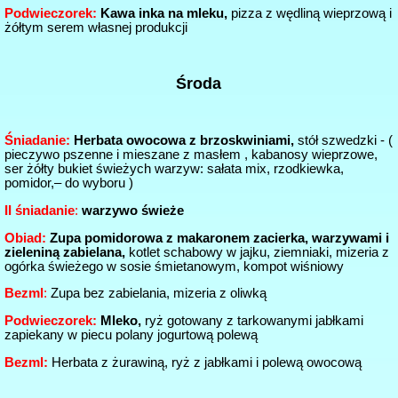
Podwieczorek:
Kawa inka na mleku,
pizza z wędliną wieprzową i
żółtym serem własnej produkcji
Środa
Śniadanie:
Herbata owocowa z brzoskwiniami,
stół szwedzki - (
pieczywo pszenne i mieszane z masłem , kabanosy wieprzowe,
ser żółty bukiet świeżych warzyw: sałata mix, rzodkiewka,
pomidor,– do wyboru )
II śniadanie
:
warzywo świeże
Obiad:
Zupa pomidorowa z makaronem zacierka, warzywami i
zieleniną zabielana,
kotlet schabowy w jajku, ziemniaki, mizeria z
ogórka świeżego w sosie śmietanowym,
kompot wiśniowy
Bezml
:
Zupa bez zabielania, mizeria z oliwką
Podwieczorek:
Mleko,
ryż gotowany z tarkowanymi jabłkami
zapiekany w piecu polany jogurtową polewą
Bezml:
Herbata z żurawiną, ryż z jabłkami i polewą owocową