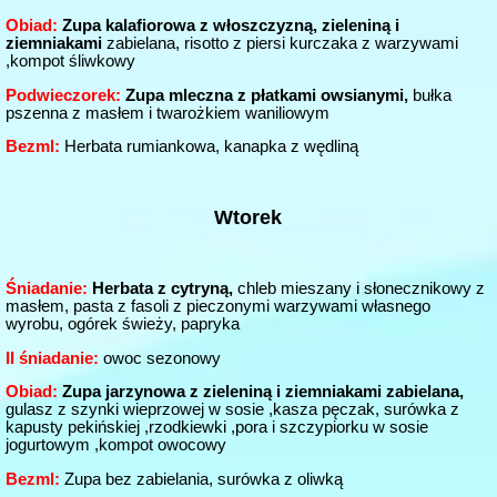
Obiad:
Zupa kalafiorowa z włoszczyzną, zieleniną i
ziemniakami
zabielana, risotto z piersi kurczaka z warzywami
,kompot śliwkowy
Podwieczorek:
Zupa mleczna z płatkami owsianymi,
bułka
pszenna z masłem i twarożkiem waniliowym
Bezml:
Herbata rumiankowa, kanapka z wędliną
Wtorek
Śniadanie:
Herbata z cytryną,
chleb mieszany i słonecznikowy z
masłem, pasta z fasoli z pieczonymi warzywami własnego
wyrobu, ogórek świeży, papryka
II śniadanie:
owoc sezonowy
Obiad:
Zupa jarzynowa z zieleniną i ziemniakami zabielana,
gulasz z szynki wieprzowej w sosie ,kasza pęczak, surówka z
kapusty pekińskiej ,rzodkiewki ,pora i szczypiorku w sosie
jogurtowym ,kompot owocowy
Bezml
:
Zupa bez zabielania, surówka z oliwką