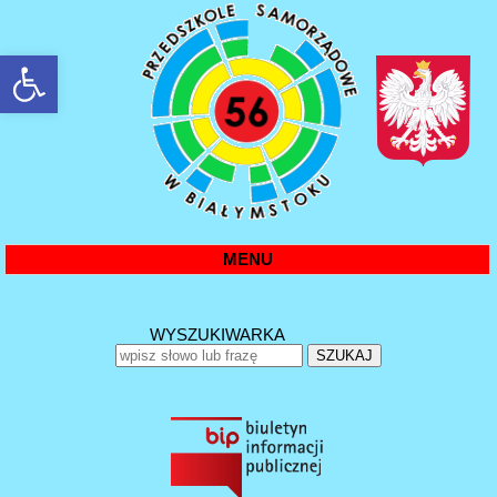
rozwiń/zwiń panel
MENU
WYSZUKIWARKA
SZUKAJ