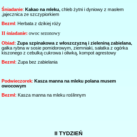
Śniadanie
:
Kakao na mleku,
chleb żytni i dyniowy z masłem
,jajecznica ze szczypiorkiem
Bezml
:
Herbata z dzikiej róży
II śniadanie:
owoc sezonowy
Obiad:
Zupa szpinakowa z włoszczyzną i zieleniną zabielana,
gałka rybna w sosie pomidorowym, ziemniaki, sałatka z ogórka
kiszonego z cebulką cukrowa i oliwką, kompot agrestowy
Bezml:
Zupa bez zabielania
Podwieczorek
:
Kasza manna na mleku polana musem
owocowym
Bezml:
Kasza manna na mleku roślinnym
II TYDZIEŃ