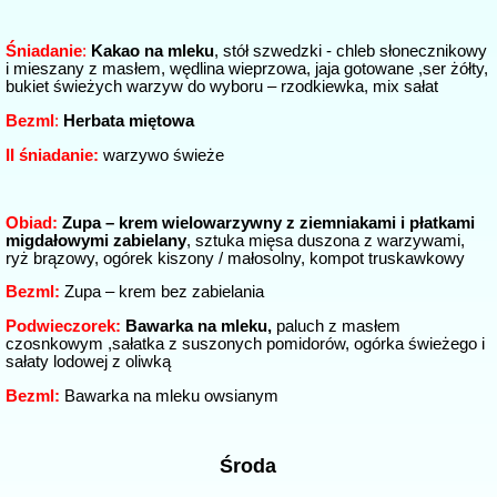
Śniadanie
:
Kakao na mleku
, stół szwedzki - chleb słonecznikowy
i mieszany z masłem, wędlina wieprzowa, jaja gotowane ,ser żółty,
bukiet świeżych warzyw do wyboru – rzodkiewka, mix sałat
Bezml
:
Herbata miętowa
II śniadanie:
warzywo świeże
Obiad:
Zupa – krem wielowarzywny z ziemniakami i płatkami
migdałowymi zabielany
, sztuka mięsa duszona z warzywami,
ryż brązowy, ogórek kiszony / małosolny, kompot truskawkowy
Bezml:
Zupa – krem bez zabielania
Podwieczorek:
Bawarka na mleku,
paluch z masłem
czosnkowym ,sałatka z suszonych pomidorów, ogórka świeżego i
sałaty lodowej z oliwką
Bezml:
Bawarka na mleku owsianym
Środa