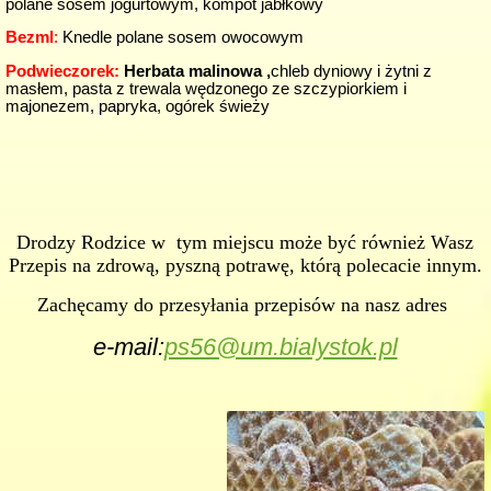
polane sosem jogurtowym, kompot jabłkowy
Bezml
:
Knedle polane sosem owocowym
Podwieczorek:
Herbata malinowa ,
chleb dyniowy i żytni z
masłem, pasta z trewala wędzonego ze szczypiorkiem i
majonezem, papryka, ogórek świeży
Drodzy Rodzice w tym miejscu może być również Wasz
Przepis na zdrową, pyszną potrawę, którą polecacie innym.
Zachęcamy do przesyłania przepisów na nasz adres
e-mail:
ps56@um.bialystok.pl