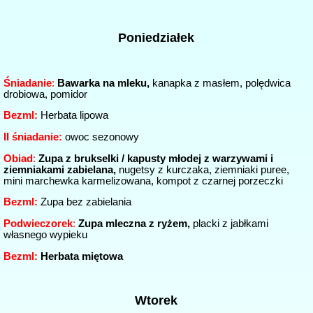
Poniedziałek
Śniadanie
:
Bawarka na mleku,
kanapka z masłem, polędwica
drobiowa, pomidor
Bezml:
Herbata lipowa
II śniadanie
:
owoc sezonowy
Obiad
:
Zupa z brukselki / kapusty młodej z warzywami i
ziemniakami zabielana,
nugetsy z kurczaka, ziemniaki puree,
mini marchewka karmelizowana, kompot z czarnej porzeczki
Bezml:
Zupa bez zabielania
Podwieczorek
:
Zupa mleczna z ryżem,
placki z jabłkami
własnego wypieku
Bezml:
Herbata miętowa
Wtorek