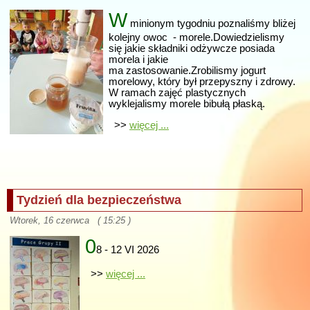
W
minionym tygodniu poznaliśmy bliżej
kolejny owoc - morele.Dowiedzielismy
się jakie składniki odżywcze posiada
morela i jakie
ma zastosowanie.Zrobilismy jogurt
morelowy, który był przepyszny i zdrowy.
W ramach zajęć plastycznych
wyklejalismy morele bibułą płaską.
>>
więcej ...
Tydzień dla bezpieczeństwa
Wtorek, 16 czerwca ( 15:25 )
0
8 - 12 VI 2026
>>
więcej ...