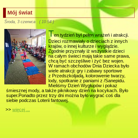
Mój świat
Środa, 3 czerwca ( 10:54 )
T
en tydzień był pełen wrażeń i atrakcji.
Dzieci rozmawiały o dzieciach z innych
krajów, o innej kulturze i wyglądzie.
Zgodnie przyznały iż wszystkie dzieci
na całym świeci mają takie same prawa,
chcą być szczęśliwe i żyć bez wojen.
W ramach obchodów Dnia Dziecka było
wiele atrakcji: gry i zabawy sportowe
z Przedszkoljadą, kolorowenie twarzy,
lody, spotkanie z paniami z /Sanepidu.
Mieliśmy Dzień Wygłupów i pokaz
śmiesznej mody, a także piknikowy dzień na kocykach. Było
super.Ponadto przez trzy dni można było wygrać coś dla
siebie podczas Loterii fantowej.
>>
więcej ...