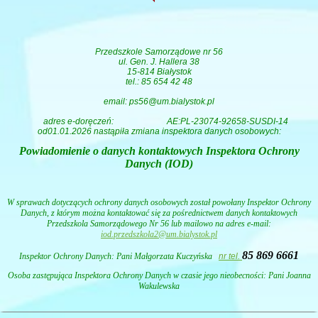
Przedszkole Samorządowe nr 56
ul. Gen. J. Hallera 38
15-814 Białystok
tel.: 85 654 42 48
email: ps56@um.bialystok.pl
adres e-doręczeń:
AE:PL-23074-92658-SUSDI-14
od01.01.2026 nastąpiła zmiana inspektora danych osobowych:
Powiadomienie o danych kontaktowych Inspektora Ochrony
Danych (IOD)
W sprawach dotyczących ochrony danych osobowych został powołany Inspektor Ochrony
Danych, z którym można kontaktować się za pośrednictwem danych kontaktowych
Przedszkola Samorządowego Nr 56 lub mailowo na adres e-mail:
iod.przedszkola2@um.bialystok.pl
85 869 6661
Inspektor Ochrony Danych: Pani
Małgorzata Kuczyńska
nr tel.
Osoba zastępująca Inspektora Ochrony Danych w czasie jego nieobecności: Pani Joanna
Wakulewska