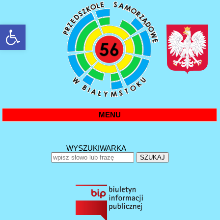
rozwiń/zwiń panel
MENU
WYSZUKIWARKA
SZUKAJ