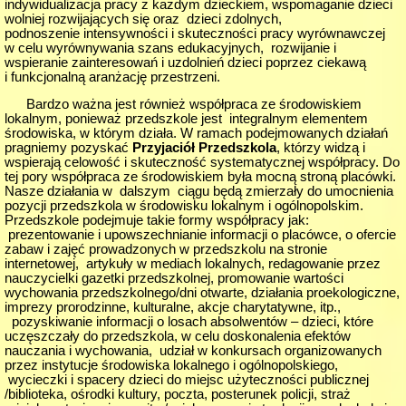
indywidualizacja pracy z każdym dzieckiem, wspomaganie dzieci
wolniej rozwijających się oraz dzieci zdolnych,
podnoszenie intensywności i skuteczności pracy wyrównawczej
w celu wyrównywania szans edukacyjnych, rozwijanie i
wspieranie zainteresowań i uzdolnień dzieci poprzez ciekawą
i funkcjonalną aranżację przestrzeni.
Bardzo ważna jest również współpraca ze środowiskiem
lokalnym, ponieważ przedszkole jest integralnym elementem
środowiska, w którym działa. W ramach podejmowanych działań
pragniemy pozyskać
Przyjaciół Przedszkola
, którzy widzą i
wspierają celowość i skuteczność systematycznej współpracy. Do
tej pory współpraca ze środowiskiem była mocną stroną placówki.
Nasze działania w dalszym ciągu będą zmierzały do umocnienia
pozycji przedszkola w środowisku lokalnym i ogólnopolskim.
Przedszkole podejmuje takie formy współpracy jak:
prezentowanie i upowszechnianie informacji o placówce, o ofercie
zabaw i zajęć prowadzonych w przedszkolu na stronie
internetowej, artykuły w mediach lokalnych, redagowanie przez
nauczycielki gazetki przedszkolnej, promowanie wartości
wychowania przedszkolnego/dni otwarte, działania proekologiczne,
imprezy prorodzinne, kulturalne, akcje charytatywne, itp.,
pozyskiwanie informacji o losach absolwentów – dzieci, które
uczęszczały do przedszkola, w celu doskonalenia efektów
nauczania i wychowania, udział w konkursach organizowanych
przez instytucje środowiska lokalnego i ogólnopolskiego,
wycieczki i spacery dzieci do miejsc użyteczności publicznej
/biblioteka, ośrodki kultury, poczta, posterunek policji, straż