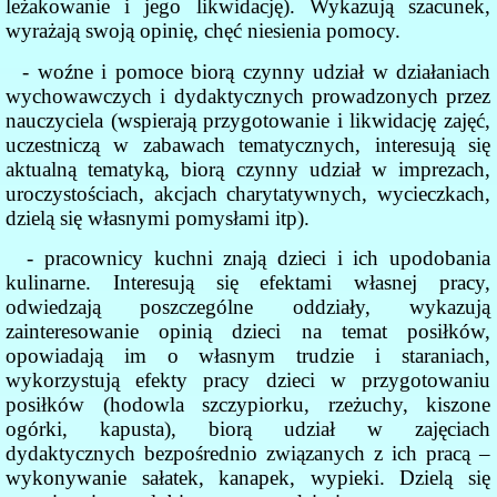
leżakowanie i jego likwidację). Wykazują szacunek,
wyrażają swoją opinię, chęć niesienia pomocy.
- woźne i pomoce biorą czynny udział w działaniach
wychowawczych i dydaktycznych prowadzonych przez
nauczyciela (wspierają przygotowanie i likwidację zajęć,
uczestniczą w zabawach tematycznych, interesują się
aktualną tematyką, biorą czynny udział w imprezach,
uroczystościach, akcjach charytatywnych, wycieczkach,
dzielą się własnymi pomysłami itp).
- pracownicy kuchni znają dzieci i ich upodobania
kulinarne. Interesują się efektami własnej pracy,
odwiedzają poszczególne oddziały, wykazują
zainteresowanie opinią dzieci na temat posiłków,
opowiadają im o własnym trudzie i staraniach,
wykorzystują efekty pracy dzieci w przygotowaniu
posiłków (hodowla szczypiorku, rzeżuchy, kiszone
ogórki, kapusta), biorą udział w zajęciach
dydaktycznych bezpośrednio związanych z ich pracą –
wykonywanie sałatek, kanapek, wypieki. Dzielą się