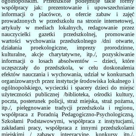
ogólnopolskim. Przedszkole podejmuje takie formy
współpracy jak: prezentowanie i upowszechnianie
informacji o placówce, o ofercie zabaw i zajęć
prowadzonych w przedszkolu na stronie internetowej,
artykuły w mediach lokalnych, redagowanie przez
nauczycielki gazetki przedszkolnej, promowanie
wartości wychowania przedszkolnego /dni otwarte,
działania proekologiczne, imprezy prorodzinne,
kulturalne, akcje charytatywne, itp./, pozyskiwanie
informacji o losach absolwentów – dzieci, które
uczęszczały do przedszkola, w celu doskonalenia
efektów nauczania i wychowania, udział w konkursach
organizowanych przez instytucje środowiska lokalnego i
ogólnopolskiego, wycieczki i spacery dzieci do miejsc
użyteczności publicznej /biblioteka, ośrodki kultury,
poczta, posterunek policji, straż miejska, straż pożarna,
itp./, pielęgnowanie tradycji przedszkola i regionu,
współpraca z Poradnią Pedagogiczno-Psychologiczną,
Szkołami Podstawowymi, współpraca z instytucjami,
zakładami pracy, współpraca z innymi przedszkolami
miejskimi / zabawy integracyjne, konkursy itp./,