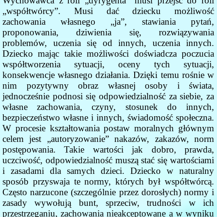
Wychowawca z roli „dyrygenta” musi przejść do roli
„współtwórcy”. Musi dać dziecku możliwość
zachowania własnego „ja”, stawiania pytań,
proponowania, dziwienia się, rozwiązywania
problemów, uczenia się od innych, uczenia innych.
Dziecko mając takie możliwości doświadcza poczucia
współtworzenia sytuacji, oceny tych sytuacji,
konsekwencje własnego działania. Dzięki temu rośnie w
nim pozytywny obraz własnej osoby i świata,
jednocześnie podnosi się odpowiedzialność za siebie, za
własne zachowania, czyny, stosunek do innych,
bezpieczeństwo własne i innych, świadomość społeczna.
W procesie kształtowania postaw moralnych głównym
celem jest „autoryzowanie” nakazów, zakazów, norm
postępowania. Takie wartości jak dobro, prawda,
uczciwość, odpowiedzialność muszą stać się wartościami
i zasadami dla samych dzieci. Dziecko w naturalny
sposób przyswaja te normy, których był współtwórcą.
Często narzucone (szczególnie przez dorosłych) normy i
zasady wywołują bunt, sprzeciw, trudności w ich
przestrzeganiu, zachowania nieakceptowane a w wyniku