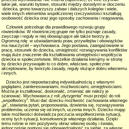
takie jak, warunki bytowe, stosunki między dorosłymi w otoczeniu
dziecka, grono towarzyszy zabaw i dalszych kolegów i wiele,
wiele innych elementów współczesnej rzeczywistości kształtują
osobowość dziecka oraz jego sposoby zachowania i reagowania.
Człowiek potrzebuje dla prawidłowego rozwoju grupy
rówieśników. W rówieśniczej grupie nie tylko poznaje zasady,
zwyczaje i reguły w niej obowiązujące ale także tworzy je.
Ogromną rolę w uświadamianiu praw, przywilejów i obowiązków
ma nauczyciel – wychowawca. Jego postawa, zaangażowanie w
pracę, stosunek do dziecka, umiejętność rozwiązywania konfliktów
mają duże znaczenie dla kształtowania umiejętności współżycia
dziecka w społeczeństwie. Wszelkie działania kierujmy w stronę
by dziecko przyswajało to co dobre, właściwe, społecznie
akceptowane, by tworzyło zasady, reguły służące dobru własnemu
i innych.
Dziecko jest niepowtarzalną indywidualnością z własnymi
poglądami, zainteresowaniami, możliwościami, umiejętnościami.
Można je kształtować, doskonalić, zmieniać ale należy je
szanować. Wychowawca z roli „dyrygenta” musi przejść do roli
„współtwórcy”. Musi dać dziecku możliwość zachowania własnego
„ja”, stawiania pytań, proponowania, dziwienia się, rozwiązywania
problemów, uczenia się od innych, uczenia innych. Dziecko mając
takie możliwości doświadcza poczucia współtworzenia sytuacji,
oceny tych sytuacji, konsekwencje własnego działania. Dzięki
temu rośnie w nim pozytywny obraz własnej osoby i świata,
jednocześnie podnosi się odpowiedzialność za siebie, za własne