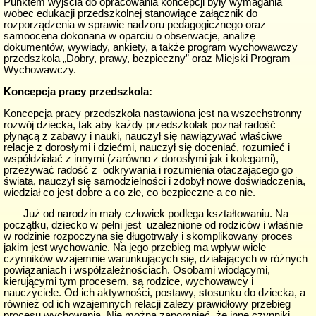
Punktem wyjścia do opracowania koncepcji były wymagania
wobec edukacji przedszkolnej stanowiące załącznik do
rozporządzenia w sprawie nadzoru pedagogicznego oraz
samoocena dokonana w oparciu o obserwacje, analizę
dokumentów, wywiady, ankiety, a także program wychowawczy
przedszkola „Dobry, prawy, bezpieczny” oraz Miejski Program
Wychowawczy.
Koncepcja pracy przedszkola:
Koncepcja pracy przedszkola nastawiona jest na wszechstronny
rozwój dziecka, tak aby każdy przedszkolak poznał radość
płynącą z zabawy i nauki, nauczył się nawiązywać właściwe
relacje z dorosłymi i dziećmi, nauczył się doceniać, rozumieć i
współdziałać z innymi (zarówno z dorosłymi jak i kolegami),
przeżywać radość z odkrywania i rozumienia otaczającego go
świata, nauczył się samodzielności i zdobył nowe doświadczenia,
wiedział co jest dobre a co złe, co bezpieczne a co nie.
Już od narodzin mały człowiek podlega kształtowaniu. Na
początku, dziecko w pełni jest uzależnione od rodziców i właśnie
w rodzinie rozpoczyna się długotrwały i skomplikowany proces
jakim jest wychowanie. Na jego przebieg ma wpływ wiele
czynników wzajemnie warunkujących się, działających w różnych
powiązaniach i współzależnościach. Osobami wiodącymi,
kierującymi tym procesem, są rodzice, wychowawcy i
nauczyciele. Od ich aktywności, postawy, stosunku do dziecka, a
również od ich wzajemnych relacji zależy prawidłowy przebieg
procesu wychowania. Nie można zapomnieć, że inne czynniki