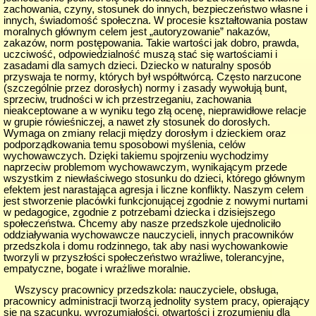
zachowania, czyny, stosunek do innych, bezpieczeństwo własne i
innych, świadomość społeczna. W procesie kształtowania postaw
moralnych głównym celem jest „autoryzowanie” nakazów,
zakazów, norm postępowania. Takie wartości jak dobro, prawda,
uczciwość, odpowiedzialność muszą stać się wartościami i
zasadami dla samych dzieci. Dziecko w naturalny sposób
przyswaja te normy, których był współtwórcą. Często narzucone
(szczególnie przez dorosłych) normy i zasady wywołują bunt,
sprzeciw, trudności w ich przestrzeganiu, zachowania
nieakceptowane a w wyniku tego złą ocenę, nieprawidłowe relacje
w grupie rówieśniczej, a nawet zły stosunek do dorosłych.
Wymaga on zmiany relacji między dorosłym i dzieckiem oraz
podporządkowania temu sposobowi myślenia, celów
wychowawczych. Dzięki takiemu spojrzeniu wychodzimy
naprzeciw problemom wychowawczym, wynikającym przede
wszystkim z niewłaściwego stosunku do dzieci, którego głównym
efektem jest narastająca agresja i liczne konflikty. Naszym celem
jest stworzenie placówki funkcjonującej zgodnie z nowymi nurtami
w pedagogice, zgodnie z potrzebami dziecka i dzisiejszego
społeczeństwa. Chcemy aby nasze przedszkole ujednoliciło
oddziaływania wychowawcze nauczycieli, innych pracowników
przedszkola i domu rodzinnego, tak aby nasi wychowankowie
tworzyli w przyszłości społeczeństwo wrażliwe, tolerancyjne,
empatyczne, bogate i wrażliwe moralnie.
Wszyscy pracownicy przedszkola: nauczyciele, obsługa,
pracownicy administracji tworzą jednolity system pracy, opierający
się na szacunku, wyrozumiałości, otwartości i zrozumieniu dla