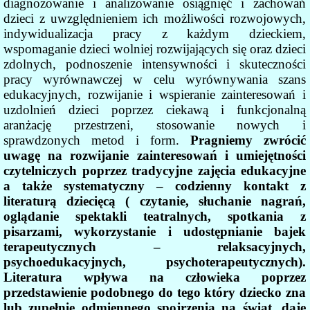
diagnozowanie i analizowanie osiągnięć i zachowań
dzieci z uwzględnieniem ich możliwości rozwojowych,
indywidualizacja pracy z każdym dzieckiem,
wspomaganie dzieci wolniej rozwijających się oraz dzieci
zdolnych, podnoszenie intensywności i skuteczności
pracy wyrównawczej w celu wyrównywania szans
edukacyjnych, rozwijanie i wspieranie zainteresowań i
uzdolnień dzieci poprzez ciekawą i funkcjonalną
aranżację przestrzeni, stosowanie nowych i
sprawdzonych metod i form.
Pragniemy zwrócić
uwagę na rozwijanie zainteresowań i umiejętności
czytelniczych poprzez tradycyjne zajęcia edukacyjne
a także systematyczny – codzienny kontakt z
literaturą dziecięcą ( czytanie, słuchanie nagrań,
oglądanie spektakli teatralnych, spotkania z
pisarzami, wykorzystanie i udostępnianie bajek
terapeutycznych – relaksacyjnych,
psychoedukacyjnych, psychoterapeutycznych).
Literatura wpływa na człowieka poprzez
przedstawienie podobnego do tego który dziecko zna
lub zupełnie odmiennego spojrzenia na świat, daje