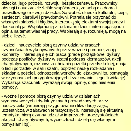
dziecka, jego potrzeb, rozwoju, bezpieczeństwa. Pracownicy
obsługi i nauczyciele ściśle współpracują ze sobą dla dobra i
prawidłowego rozwoju dziecka. Są wobec dziecka kulturalni, ciepli,
serdeczni, cierpliwi i prawdomówni. Potrafią się przyznać do
własnych słabości i błędów, interesują się efektami swojej pracy i
doskonalą ją. Współpracują z rodzinami dzieci, interesują się ich
opinią na temat własnej pracy. Wspierają się, rozumieją, mogą na
siebie liczyć.
- dzieci i nauczyciele biorą czynny udział w pracach i
czynnościach wykonywanych przez woźne i pomoce, znają
kucharzy i interesują się ich pracą (prace porządkowe, dyżury
podczas posiłków, dyżury w szatni podczas kiermaszów, akcji
charytatywnych, rozpowszechniania gazetki przedszkolnej, dbają
o ład i porządek w sali i szatni, poprzez naukę rozkładania i
składania pościeli, odnoszenia worków do leżakowni itp. pomagają
w czynnościach przygotowujących leżakowanie i jego likwidację).
Wykazują szacunek, wyrażają swoją opinię, chęć niesienia
pomocy.
- woźne i pomoce biorą czynny udział w działaniach
wychowawczych i dydaktycznych prowadzonych przez
nauczyciela (wspierają przygotowanie i likwidację zajęć,
uczestniczą w zabawach tematycznych, interesują się aktualną
tematyką, biorą czynny udział w imprezach, uroczystościach,
akcjach charytatywnych, wycieczkach, dzielą się własnymi
pomysłami itp).