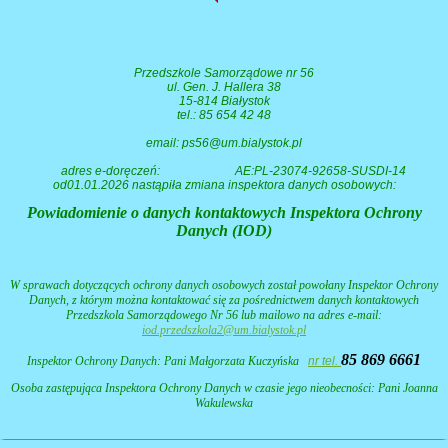
Przedszkole Samorządowe nr 56
ul. Gen. J. Hallera 38
15-814 Białystok
tel.: 85 654 42 48
email: ps56@um.bialystok.pl
adres e-doręczeń:
AE:PL-23074-92658-SUSDI-14
od01.01.2026 nastąpiła zmiana inspektora danych osobowych:
Powiadomienie o danych kontaktowych Inspektora Ochrony
Danych (IOD)
W sprawach dotyczących ochrony danych osobowych został powołany Inspektor Ochrony
Danych, z którym można kontaktować się za pośrednictwem danych kontaktowych
Przedszkola Samorządowego Nr 56 lub mailowo na adres e-mail:
iod.przedszkola2@um.bialystok.pl
85 869 6661
Inspektor Ochrony Danych: Pani
Małgorzata Kuczyńska
nr tel.
Osoba zastępująca Inspektora Ochrony Danych w czasie jego nieobecności: Pani Joanna
Wakulewska