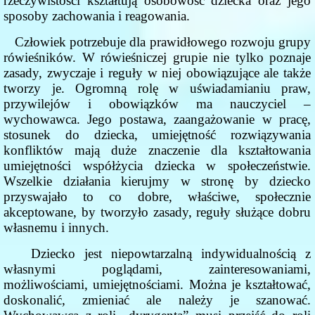
rzeczywistości kształtują osobowość dziecka oraz jego
sposoby zachowania i reagowania.
Człowiek potrzebuje dla prawidłowego rozwoju grupy
rówieśników. W rówieśniczej grupie nie tylko poznaje
zasady, zwyczaje i reguły w niej obowiązujące ale także
tworzy je. Ogromną rolę w uświadamianiu praw,
przywilejów i obowiązków ma nauczyciel –
wychowawca. Jego postawa, zaangażowanie w pracę,
stosunek do dziecka, umiejętność rozwiązywania
konfliktów mają duże znaczenie dla kształtowania
umiejętności współżycia dziecka w społeczeństwie.
Wszelkie działania kierujmy w stronę by dziecko
przyswajało to co dobre, właściwe, społecznie
akceptowane, by tworzyło zasady, reguły służące dobru
własnemu i innych.
Dziecko jest niepowtarzalną indywidualnością z
własnymi poglądami, zainteresowaniami,
możliwościami, umiejętnościami. Można je kształtować,
doskonalić, zmieniać ale należy je szanować.