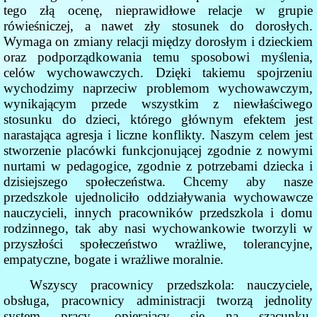
tego złą ocenę, nieprawidłowe relacje w grupie
rówieśniczej, a nawet zły stosunek do dorosłych.
Wymaga on zmiany relacji między dorosłym i dzieckiem
oraz podporządkowania temu sposobowi myślenia,
celów wychowawczych. Dzięki takiemu spojrzeniu
wychodzimy naprzeciw problemom wychowawczym,
wynikającym przede wszystkim z niewłaściwego
stosunku do dzieci, którego głównym efektem jest
narastająca agresja i liczne konflikty. Naszym celem jest
stworzenie placówki funkcjonującej zgodnie z nowymi
nurtami w pedagogice, zgodnie z potrzebami dziecka i
dzisiejszego społeczeństwa. Chcemy aby nasze
przedszkole ujednoliciło oddziaływania wychowawcze
nauczycieli, innych pracowników przedszkola i domu
rodzinnego, tak aby nasi wychowankowie tworzyli w
przyszłości społeczeństwo wrażliwe, tolerancyjne,
empatyczne, bogate i wrażliwe moralnie.
Wszyscy pracownicy przedszkola: nauczyciele,
obsługa, pracownicy administracji tworzą jednolity
system pracy, opierający się na szacunku,