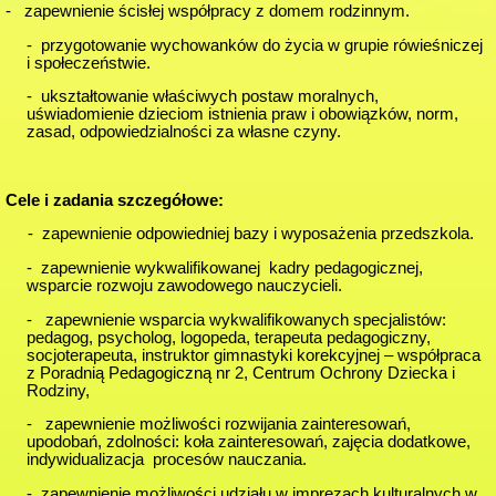
- zapewnienie ścisłej współpracy z domem rodzinnym.
- przygotowanie wychowanków do życia w grupie rówieśniczej
i społeczeństwie.
- ukształtowanie właściwych postaw moralnych,
uświadomienie dzieciom istnienia praw i obowiązków, norm,
zasad, odpowiedzialności za własne czyny.
Cele i zadania szczegółowe:
- zapewnienie odpowiedniej bazy i wyposażenia przedszkola.
- zapewnienie wykwalifikowanej kadry pedagogicznej,
wsparcie rozwoju zawodowego nauczycieli.
- zapewnienie wsparcia wykwalifikowanych specjalistów:
pedagog, psycholog, logopeda, terapeuta pedagogiczny,
socjoterapeuta, instruktor gimnastyki korekcyjnej – współpraca
z Poradnią Pedagogiczną nr 2, Centrum Ochrony Dziecka i
Rodziny,
- zapewnienie możliwości rozwijania zainteresowań,
upodobań, zdolności: koła zainteresowań, zajęcia dodatkowe,
indywidualizacja procesów nauczania.
- zapewnienie możliwości udziału w imprezach kulturalnych w