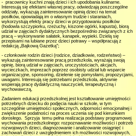
- pracownicy kuchni znają dzieci i ich upodobania kulinarne.
Interesują się efektami własnej pracy, odwiedzają poszczególne
oddziały, wykazują zainteresowanie opinią dzieci na temat
posiłków, opowiadają im o własnym trudzie i staraniach,
wykorzystują efekty pracy dzieci w przygotowaniu posiłków
(hodowla szczypiorku, rzeżuchy, kiszone ogórki, kapusta), biorą
udział w zajęciach dydaktycznych bezpośrednio związanych z ich
pracą – wykonywanie sałatek, kanapek, wypieki. Dzielą się
przepisami na lubiane przez dzieci potrawy – współpracują z
redakcją „Bajkową Gazetką”;
- członkowie rodzin dzieci (rodzice, dziadkowie, rodzeństwo) –
wykazują zainteresowanie pracą przedszkola, wyrażają swoją
opinię, biorą udział w zajęciach, uroczystościach, akcjach,
wycieczkach, imprezach poprzez osobisty udział lub wsparcie
organizacyjne, sponsoring, dzielenie się pomysłami, propozycjami,
uwagami. Interesują się potrzebami przedszkola, aktywnie
wspierają pracę dydaktyczną nauczycieli, terapeutyczną i
wychowawczą,
Zadaniem edukacji przedszkolnej jest kształtowanie umiejętności
potrzebnych dziecku do podjęcia nauki w szkole, w tym
szczególnie umiejętności społecznych, odporności emocjonalnej i
zwiększenie podatności na proces uczenia się pod kierunkiem
dorosłego. Sprzyja temu pełna realizacja podstawy programowej
wychowania przedszkolnego: rozpoznawanie możliwości i potrzeb
rozwojowych dzieci, diagnozowanie i analizowanie osiągnięć i
zachowań dzieci z uwzględnieniem ich możliwości rozwojowych,