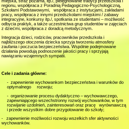
miejska, straż pożarna, itp./, pielęgnowanie tradycji przedszkola i
regionu, współpraca z Poradnią Pedagogiczno-Psychologiczną,
Szkołami Podstawowymi, współpraca z instytucjami, zakładami
pracy, współpraca z innymi przedszkolami miejskimi / zabawy
integracyjne, konkursy itp./, spotkania ze studentami – możliwość
odbycia praktyk, a także uczestnictwa grup studentów w zajęciach
z dziećmi, współpraca z doradcą metodycznym.
Integracja dzieci, rodziców, pracowników przedszkola i
najbliższego otoczenia dziecka sprzyja tworzeniu atmosfery
zaufania i poczucia bezpieczeństwa. Wspólnie podejmowane
działania powodują podnoszenie jakości pracy i sprzyjają
nawiązaniu wzajemnych sympatii.
Cele i zadania główne:
- zapewnienie wychowankom bezpieczeństwa i warunków do
optymalnego rozwoju;
- organizowanie procesu dydaktyczno – wychowawczego,
zapewniającego wszechstronny rozwój wychowanków, w tym
rozwijanie uzdolnień, zainteresowań oraz pracę wyrównawczą
i przede wszystkim dobre przygotowanie do szkoły;
- zapewnienie możliwości rozwoju wszelkich sfer aktywności
wychowanków.