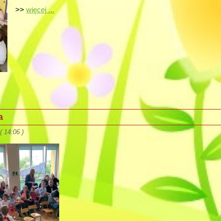
>>
więcej ...
a
 14:06 )