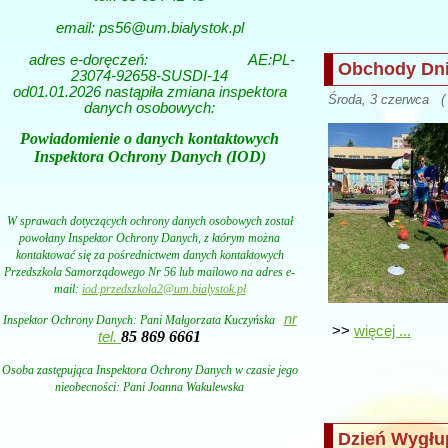
email: ps56@um.bialystok.pl
adres e-doręczeń:
AE:PL-
Obchody Dni
23074-92658-SUSDI-14
od01.01.2026 nastąpiła zmiana inspektora
Środa, 3 czerwca ( 
danych osobowych:
Powiadomienie o danych kontaktowych
Inspektora Ochrony Danych (IOD)
W sprawach dotyczących ochrony danych osobowych został
powołany Inspektor Ochrony Danych, z którym można
kontaktować się za pośrednictwem danych kontaktowych
Przedszkola Samorządowego Nr 56 lub mailowo na adres e-
mail:
iod.przedszkola2@um.bialystok.pl
nr
Inspektor Ochrony Danych: Pani
Małgorzata Kuczyńska
>>
więcej ...
85 869 6661
tel.
Osoba zastępująca Inspektora Ochrony Danych w czasie jego
nieobecności: Pani Joanna Wakulewska
Dzień Wygł