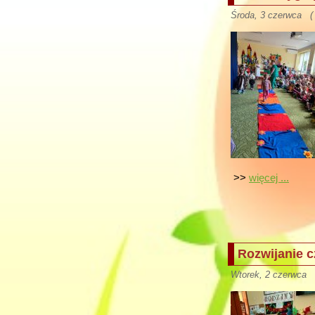
Środa, 3 czerwca ( 
>>
więcej ...
Rozwijanie c
Wtorek, 2 czerwca (