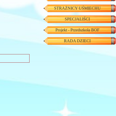
STRAŻNICY UŚMIECHU
SPECJALIŚCI
Projekt - Przedszkola BOF
RADA DZIECI