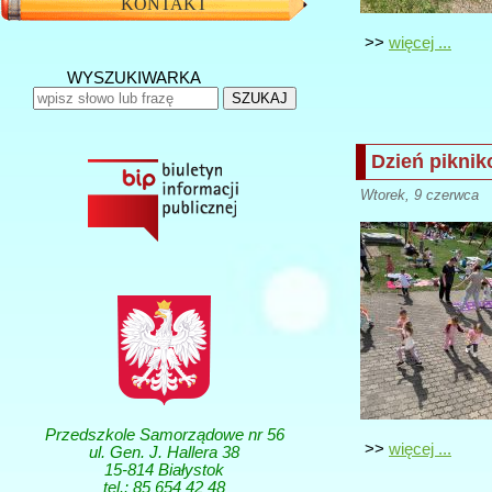
KONTAKT
>>
więcej ...
WYSZUKIWARKA
SZUKAJ
Dzień pikni
Wtorek, 9 czerwca (
Przedszkole Samorządowe nr 56
>>
więcej ...
ul. Gen. J. Hallera 38
15-814 Białystok
tel.: 85 654 42 48