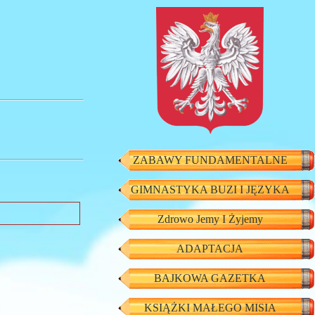
ZABAWY FUNDAMENTALNE
GIMNASTYKA BUZI I JĘZYKA
Zdrowo Jemy I Żyjemy
ADAPTACJA
BAJKOWA GAZETKA
KSIĄŻKI MAŁEGO MISIA