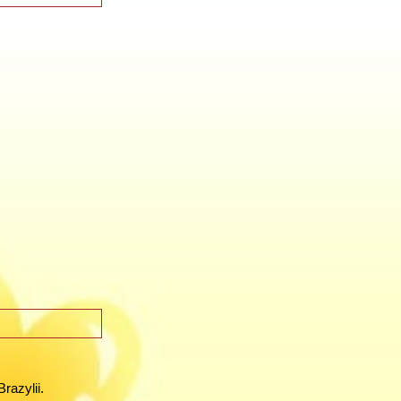
razylii.