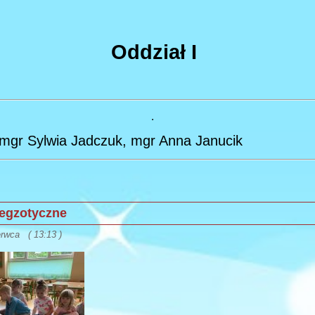
Oddział I
.
 mgr Sylwia Jadczuk, mgr Anna Janucik
 egzotyczne
erwca ( 13:13 )