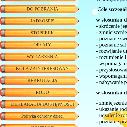
C
ele szczeg
DO POBRANIA
w stosunku do
JADŁOSPIS
- skrócenie jeg
- zmniejszenie 
STOPEREK
- poznanie swo
- poznanie sal i
OPŁATY
- rozwijanie um
- rozumienie i 
WYDARZENIA
- wspomaganie 
KOŁA ZAINTERESOWAŃ
- przystosowan
- wspomaganie 
REKRUTACJA
- nabywanie prz
w stosunku do
RODO
- zmniejszenie 
DEKLARACJA DOSTĘPNOŚCI
- ukazanie rodz
- uczulenie rod
Polityka ochrony dzieci
- poznanie prze