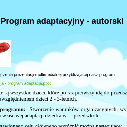
Program adaptacyjny - autorski
zenia prezentacji multimedialnej przybliżającej nasz program
ja - program adaptacja.pptx
 są wszystkie dzieci, które po raz pierwszy idą do przedsz
ględnieniem dzieci 2 - 3-letnich.
programu:
Stworzenie warunków organizacyjnych, wy
 właściwej adaptacji dziecka w przedszkolu.
awionego celu głównego wyróżnić można następujące: