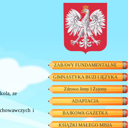
ZABAWY FUNDAMENTALNE
GIMNASTYKA BUZI I JĘZYKA
Zdrowo Jemy I Żyjemy
kola, ze
ADAPTACJA
chowawczych i
BAJKOWA GAZETKA
KSIĄŻKI MAŁEGO MISIA