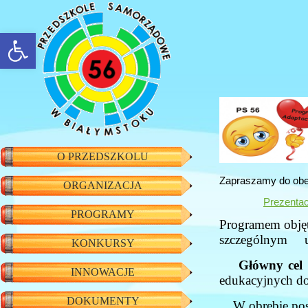
rozwiń/zwiń panel
O PRZEDSZKOLU
Zapraszamy do obejr
ORGANIZACJA
Prezentac
PROGRAMY
Programem objęte
szczególnym uwz
KONKURSY
Główny cel 
INNOWACJE
edukacyjnych do
DOKUMENTY
W obrębie post