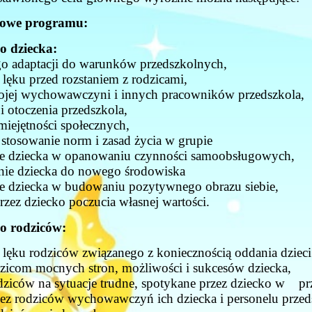
ółowe programu:
 dziecka:
o adaptacji do warunków przedszkolnych,
lęku przed rozstaniem z rodzicami,
jej wychowawczyni i innych pracowników przedszkola,
 otoczenia przedszkola,
iejętności społecznych,
stosowanie norm i zasad życia w grupie
dziecka w opanowaniu czynności samoobsługowych,
ie dziecka do nowego środowiska
dziecka w budowaniu pozytywnego obrazu siebie,
ez dziecko poczucia własnej wartości.
 rodziców:
lęku rodziców związanego z koniecznością oddania dzi
icom mocnych stron, możliwości i sukcesów dziecka,
ziców na sytuacje trudne, spotykane przez dziecko w pr
z rodziców wychowawczyń ich dziecka i personelu przed