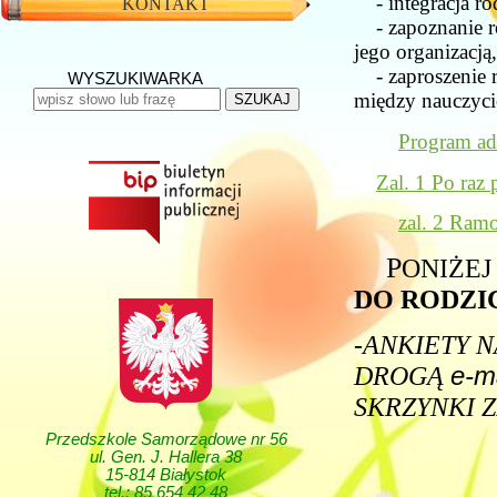
- integracja ro
KONTAKT
- zapoznanie ro
jego organizacją,
- zaproszenie r
WYSZUKIWARKA
między nauczycie
SZUKAJ
Program ad
Zal. 1 Po raz
zal. 2 Ram
P
ONIŻEJ
DO RODZI
-
ANKIETY 
e-ma
DROGĄ
SKRZYNKI 
Przedszkole Samorządowe nr 56
ul. Gen. J. Hallera 38
15-814 Białystok
tel.: 85 654 42 48