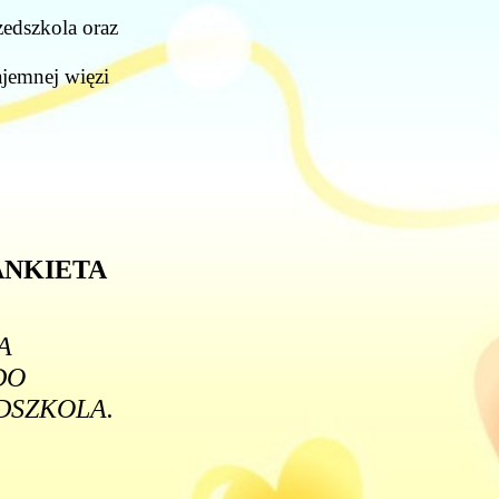
edszkola oraz
jemnej więzi
ANKIETA
A
DO
DSZKOLA.