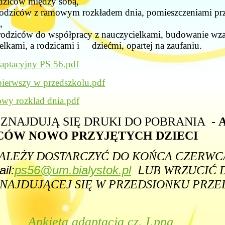
dziców między sobą,
dziców z ramowym rozkładem dnia, pomieszczeniami prz
,
odziców do współpracy z nauczycielkami, budowanie wza
lkami, a rodzicami i dziećmi, opartej na zaufaniu.
aptacyjny PS 56.pdf
 pierwszy w przedszkolu.pdf
owy rozklad dnia.pdf
 ZNAJDUJĄ SIĘ DRUKI DO POBRANIA -
CÓW NOWO PRZYJĘTYCH DZIECI
NALEŻY DOSTARCZYĆ DO KOŃCA CZERWC
il:
ps56@um.bialystok.pl
L
UB WRZUCIĆ 
ZNAJDUJĄCEJ SIĘ W PRZEDSIONKU PRZE
Ankieta adaptacja cz. I.png