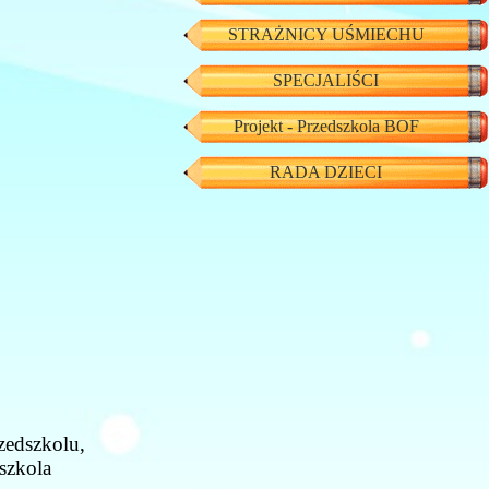
STRAŻNICY UŚMIECHU
SPECJALIŚCI
Projekt - Przedszkola BOF
RADA DZIECI
eci
zedszkolu,
szkola