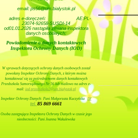
email: ps56@um.bialystok.pl
adres e-doręczeń:
AE:PL-
23074-92658-SUSDI-14
od01.01.2026 nastąpiła zmiana inspektora
danych osobowych:
Powiadomienie o danych kontaktowych
Inspektora Ochrony Danych (IOD)
W sprawach dotyczących ochrony danych osobowych został
powołany Inspektor Ochrony Danych, z którym można
kontaktować się za pośrednictwem danych kontaktowych
Przedszkola Samorządowego Nr 56 lub mailowo na adres e-
mail:
iod.przedszkola2@um.bialystok.pl
nr
Inspektor Ochrony Danych: Pani
Małgorzata Kuczyńska
85 869 6661
tel.
Osoba zastępująca Inspektora Ochrony Danych w czasie jego
nieobecności: Pani Joanna Wakulewska