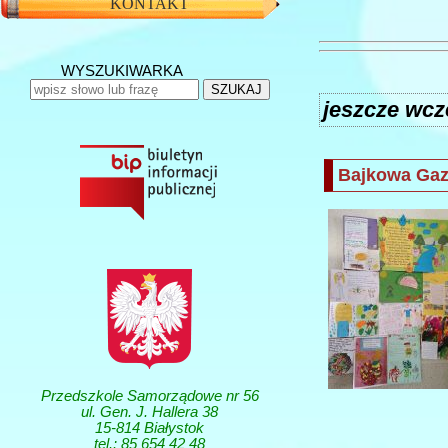
KONTAKT
WYSZUKIWARKA
SZUKAJ
jeszcze wcz
Bajkowa Gaze
Przedszkole Samorządowe nr 56
ul. Gen. J. Hallera 38
15-814 Białystok
tel.: 85 654 42 48