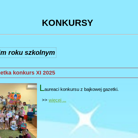
KONKURSY
im roku szkolnym
etka konkurs XI 2025
L
aureaci konkursu z bajkowej gazetki.
>>
więcej ...