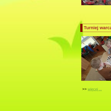
Turniej war
>>
więcej ...