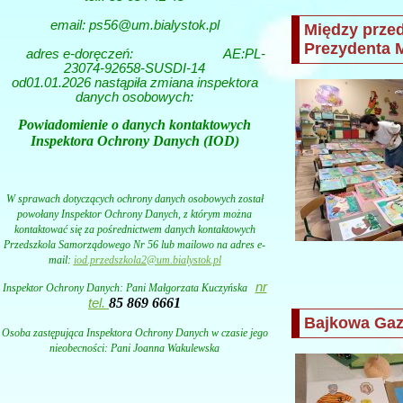
email: ps56@um.bialystok.pl
Między prze
Prezydenta M
adres e-doręczeń:
AE:PL-
23074-92658-SUSDI-14
od01.01.2026 nastąpiła zmiana inspektora
danych osobowych:
Powiadomienie o danych kontaktowych
Inspektora Ochrony Danych (IOD)
W sprawach dotyczących ochrony danych osobowych został
powołany Inspektor Ochrony Danych, z którym można
kontaktować się za pośrednictwem danych kontaktowych
Przedszkola Samorządowego Nr 56 lub mailowo na adres e-
mail:
iod.przedszkola2@um.bialystok.pl
nr
Inspektor Ochrony Danych: Pani
Małgorzata Kuczyńska
85 869 6661
tel.
Bajkowa Gaz
Osoba zastępująca Inspektora Ochrony Danych w czasie jego
nieobecności: Pani Joanna Wakulewska