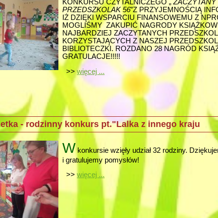
KONKURSU CZYTALNICZEGO „
ZACZYTANY
PRZEDSZKOLAK 56
”Z PRZYJEMNOŚCIĄ IN
IŻ DZIĘKI WSPARCIU FINANSOWEMU Z NPRC
MOGLIŚMY ZAKUPIĆ NAGRODY KSIĄŻKOW
NAJBARDZIEJ ZACZYTANYCH PRZEDSZKO
KORZYSTAJĄCYCH Z NASZEJ PRZEDSZKO
BIBLIOTECZKI. ROZDANO 28 NAGRÓD KSI
GRATULACJE!!!!!
>>
więcej ...
tka - rodzinny konkurs pt."Lalka z innego kraju
W
konkursie wzięły udział 32 rodziny. Dziękuj
i gratulujemy pomysłów!
>>
więcej ...