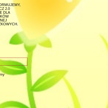
FORMUJEMY,
Z 2.0
E DLA
LKÓW
LNEJ
ĄŻKOWYCH.
emy