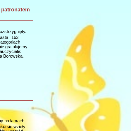
 patronatem
ozstrzygnięty.
asta i 163
kategoriach
ie gratulujemy
auczyciele:
ta Borowska.
nny na łamach
kursie wzięły