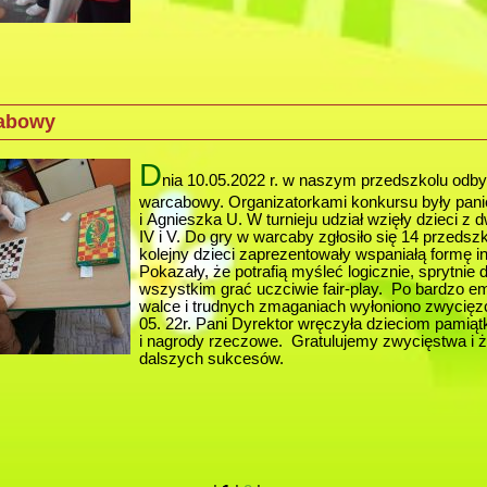
cabowy
D
nia 10.05.2022 r. w naszym przedszkolu odbył 
warcabowy. Organizatorkami konkursu były pani
i Agnieszka U. W turnieju udział wzięły dzieci z 
IV i V. Do gry w warcaby zgłosiło się 14 przedsz
kolejny dzieci zaprezentowały wspaniałą formę in
Pokazały, że potrafią myśleć logicznie, sprytnie 
wszystkim grać uczciwie fair-play. Po bardzo e
walce i trudnych zmaganiach wyłoniono zwycięz
05. 22r. Pani Dyrektor wręczyła dzieciom pami
i nagrody rzeczowe. Gratulujemy zwycięstwa i
dalszych sukcesów.