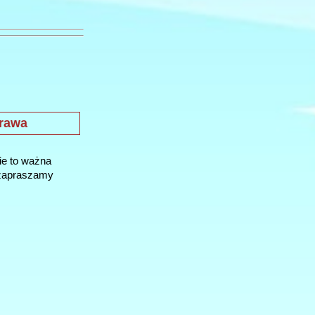
prawa
wie to ważna
 zapraszamy