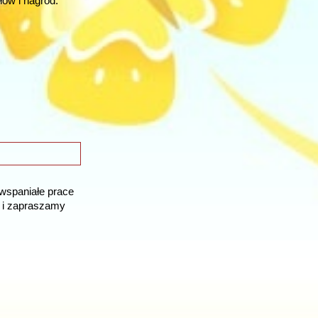
łów i nagród.
 wspaniałe prace
 i zapraszamy