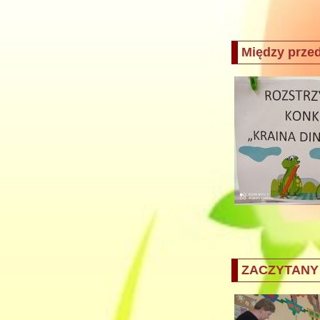
Między prze
ZACZYTANY