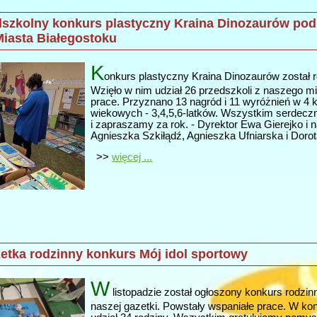
dszkolny konkurs plastyczny Kraina Dinozaurów pod
iasta Białegostoku
K
onkurs plastyczny Kraina Dinozaurów został r
Wzięło w nim udział 26 przedszkoli z naszego mi
prace. Przyznano 13 nagród i 11 wyróżnień w 4 
wiekowych - 3,4,5,6-latków. Wszystkim serdeczn
i zapraszamy za rok. - Dyrektor Ewa Gierejko i n
Agnieszka Szkiłądź, Agnieszka Ufniarska i Doro
>>
więcej ...
etka rodzinny konkurs Mój idol sportowy
W
listopadzie został ogłoszony konkurs rodzi
naszej gazetki. Powstały wspaniałe prace. W kon