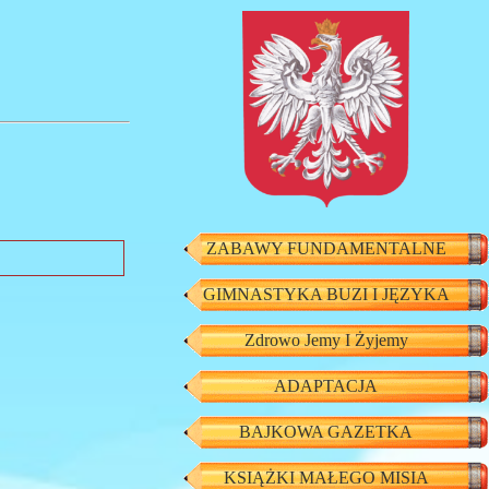
ZABAWY FUNDAMENTALNE
GIMNASTYKA BUZI I JĘZYKA
Zdrowo Jemy I Żyjemy
ADAPTACJA
BAJKOWA GAZETKA
KSIĄŻKI MAŁEGO MISIA