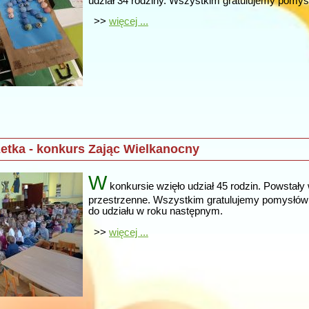
udział 34 rodziny. Wszystkim gratulujemy pomys
>>
więcej ...
etka - konkurs Zając Wielkanocny
W
konkursie wzięło udział 45 rodzin. Powstały
przestrzenne. Wszystkim gratulujemy pomysłów
do udziału w roku następnym.
>>
więcej ...