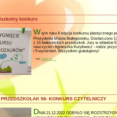
dszkolny konkurs
W
tym roku II edycja konkursu plastycznego p
Prezydenta Miasta Białegostoku. Dostarczono 1
z 15 białostockich przedszkoli. Jury w składzie 
nauczyciel i Agnieszka Kuryłowicz - rodzic przy
i 9 wyróżnień. Wszystkim gratulujemy!
>>
więcej ...
 PRZEDSZKOLAK 56- KONKURS CZYTELNICZY
D
NIA 21.12.2022 ODBYŁO SIĘ ROZSTRZYG