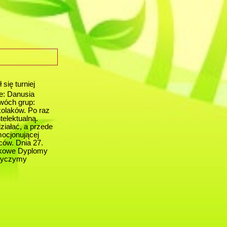
się turniej
e: Danusia
dwóch grup:
kolaków. Po raz
telektualną.
działać, a przede
mocjonującej
ców. Dnia 27.
ątkowe Dyplomy
 życzymy