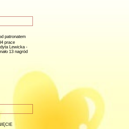
od patronatem
34 prace
Edyta Lewicka -
znało 13 nagród
NIĘCIE