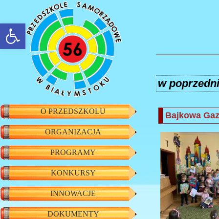
rozwiń/zwiń panel
w poprzedn
O PRZEDSZKOLU
Bajkowa Gaz
ORGANIZACJA
PROGRAMY
KONKURSY
INNOWACJE
DOKUMENTY