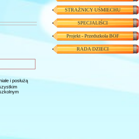
STRAŻNICY UŚMIECHU
SPECJALIŚCI
Projekt - Przedszkola BOF
RADA DZIECI
iałe i posłużą
Wszystkim
 szkolnym