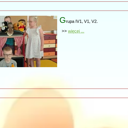
G
rupa IV1, V1, V2.
>>
więcej ...