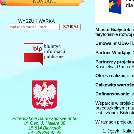
KONTAKT
WYSZUKIWARKA
SZUKAJ
Miasto Białystok
r
terytorialnie rozwó
Umowa nr UDA-FEPD
Partner Wiodący:
S
Partnerzy projektu
Kościelna, Gmina S
Okres realizacji:
od
Całkowita wartość
Dofinansowanie:
z
Wsparcie w projekci
przedszkolnym; nau
jest członek Białos
Przedszkole Samorządowe nr 56
W ramach projektu
ul. Gen. J. Hallera 38
15-814 Białystok
Język i Kultu
tel.: 85 654 42 48