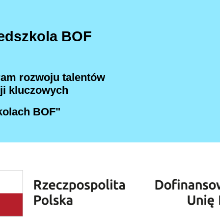
zedszkola BOF
ram rozwoju talentów
ji kluczowych
kolach BOF"