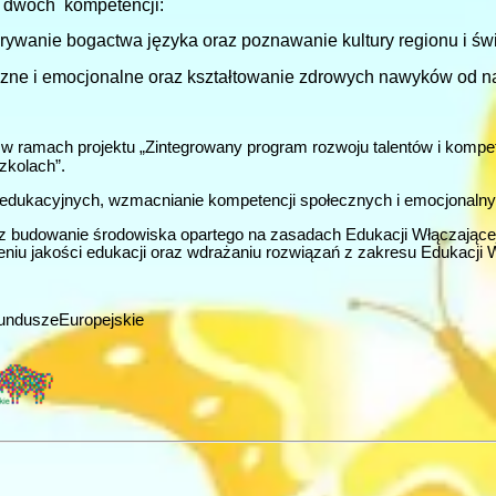
 dwóch kompetencji:
rywanie bogactwa języka oraz poznawanie kultury regionu i świ
yczne i emocjonalne oraz kształtowanie zdrowych nawyków od na
j w ramach projektu „Zintegrowany program rozwoju talentów i komp
zkolach”.
h edukacyjnych, wzmacnianie kompetencji społecznych i emocjonalny
az budowanie środowiska opartego na zasadach Edukacji Włączającej.
niu jakości edukacji oraz wdrażaniu rozwiązań z zakresu Edukacji W
nduszeEuropejskie