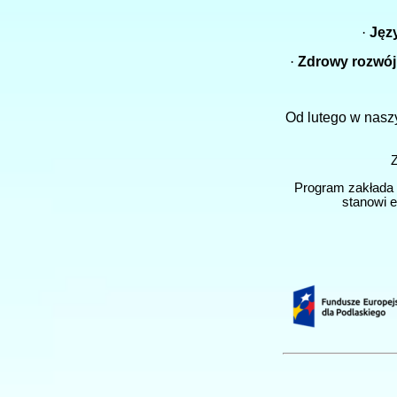
·
Języ
·
Zdrowy rozwój
Od lutego w naszy
Z
Program zakłada i
stanowi e