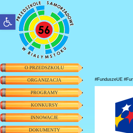
rozwiń/zwiń panel
O PRZEDSZKOLU
#FunduszeUE #Fun
ORGANIZACJA
PROGRAMY
KONKURSY
INNOWACJE
DOKUMENTY