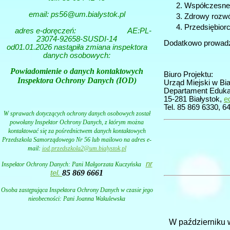
Współczesne 
email: ps56@um.bialystok.pl
Zdrowy rozwó
Przedsiębior
adres e-doręczeń:
AE:PL-
23074-92658-SUSDI-14
Dodatkowo prowadzo
od01.01.2026 nastąpiła zmiana inspektora
danych osobowych:
Powiadomienie o danych kontaktowych
Biuro Projektu:
Inspektora Ochrony Danych (IOD)
Urząd Miejski w Bi
Departament Edukac
15-281 Białystok,
e
Tel. 85 869 6330, 6
W sprawach dotyczących ochrony danych osobowych został
powołany Inspektor Ochrony Danych, z którym można
kontaktować się za pośrednictwem danych kontaktowych
Przedszkola Samorządowego Nr 56 lub mailowo na adres e-
mail:
iod.przedszkola2@um.bialystok.pl
nr
Inspektor Ochrony Danych: Pani
Małgorzata Kuczyńska
85 869 6661
tel.
Osoba zastępująca Inspektora Ochrony Danych w czasie jego
nieobecności: Pani Joanna Wakulewska
W październiku 