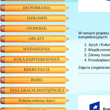
DO POBRANIA
JADŁOSPIS
STOPEREK
W ramach projektu 
kompetencyjnych:
OPŁATY
Język i Kultu
WYDARZENIA
Współczesne 
Zdrowy rozwój
KOŁA ZAINTERESOWAŃ
Przedsiębiorc
Zajęcia zorganizow
REKRUTACJA
RODO
DEKLARACJA DOSTĘPNOŚCI
Polityka ochrony dzieci