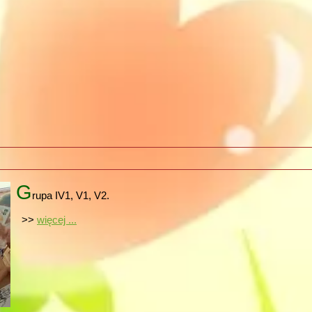
G
rupa IV1, V1, V2.
>>
więcej ...