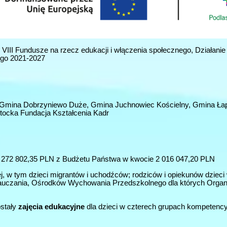
u VIII Fundusze na rzecz edukacji i włączenia społecznego, Działani
iego 2021-2027
 Gmina Dobrzyniewo Duże, Gmina Juchnowiec Kościelny, Gmina Ła
tocka Fundacja Kształcenia Kadr
 272 802,35 PLN z Budżetu Państwa w kwocie 2 016 047,20 PLN
ej, w tym dzieci migrantów i uchodźców; rodziców i opiekunów dzieci
ces nauczania, Ośrodków Wychowania Przedszkolnego dla których Or
stały
zajęcia edukacyjne
dla dzieci w czterech grupach kompetency