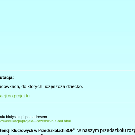
utacja:
lacówkach, do których uczęszcza dziecko.
acji do projektu
talu bialystok.pl pod adresem
cow/edukacja/projekt---przedszkola-bof.html
w naszym przedszkolu rozp
encji Kluczowych w Przedszkolach BOF”