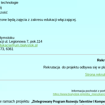
technologie
j
czość
ne będą zajęcia z zakresu edukacji włączającej.
ałymstoku
ji ul. Legionowa 7, pok.114
dukacja@um.bialystok.pl
473, 6361
Rekr
Rekrutacja do projektu odbywa się w p
Strona rekrut
Informacja pochodzi z por
https://www.bialystok.pl/pl/dla_mieszkan
w ramach projektu „
Zintegrowany Program Rozwoju Talentów i Kompet