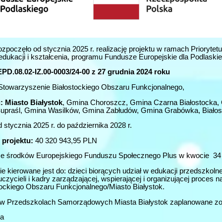
ozpoczęło od stycznia 2025 r. realizację projektu w ramach Priorytet
j edukacji i kształcenia, programu Fundusze Europejskie dla Podlask
.08.02-IZ.00-0003/24-00 z 27 grudnia 2024 roku
towarzyszenie Białostockiego Obszaru Funkcjonalnego,
:
Miasto Białystok
, Gmina Choroszcz, Gmina Czarna Białostocka,
upraśl, Gmina Wasilków, Gmina Zabłudów, Gmina Grabówka, Białos
 stycznia 2025 r. do października 2028 r.
 projektu:
40 320 943,95 PLN
e środków Europejskiego Funduszu Społecznego Plus w kwocie 34
e kierowane jest do: dzieci biorących udział w edukacji przedszkoln
czycieli i kadry zarządzającej, wspierającej i organizującej pro
tockiego Obszaru Funkcjonalnego/Miasto Białystok.
 w Przedszkolach Samorządowych Miasta Białystok zaplanowane zo
ra