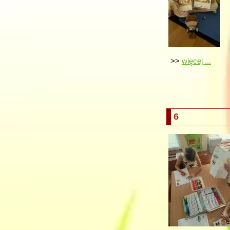
>>
więcej ...
6