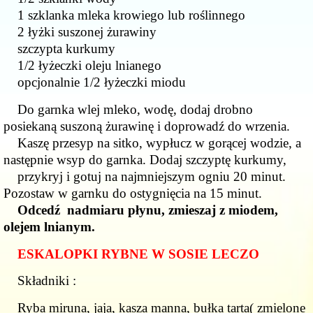
1 szklanka mleka krowiego lub roślinnego
2 łyżki suszonej żurawiny
szczypta kurkumy
1/2 łyżeczki oleju lnianego
opcjonalnie 1/2 łyżeczki miodu
Do garnka wlej mleko, wodę, dodaj drobno
posiekaną suszoną żurawinę i doprowadź do wrzenia.
Kaszę przesyp na sitko, wypłucz w gorącej wodzie, a
następnie wsyp do garnka. Dodaj szczyptę kurkumy,
przykryj i gotuj na najmniejszym ogniu 20 minut.
Pozostaw w garnku do ostygnięcia na 15 minut.
Odcedź nadmiaru płynu, zmieszaj z miodem,
olejem lnianym.
ESKALOPKI RYBNE W SOSIE LECZO
Składniki :
Ryba miruna, jaja, kasza manna, bułka tarta( zmielone