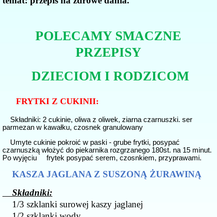
temat: przepis na zdrowe dania.
POLECAMY SMACZNE
PRZEPISY
DZIECIOM I RODZICOM
FRYTKI Z CUKINII:
Składniki: 2 cukinie, oliwa z oliwek, ziarna czarnuszki. ser
parmezan w kawałku, czosnek granulowany
Umyte cukinie pokroić w paski - grube frytki, posypać
czarnuszką włożyć do piekarnika rozgrzanego 180st. na 15 minut.
Po wyjęciu frytek posypać serem, czosnkiem, przyprawami.
KASZA JAGLANA Z SUSZONĄ ŻURAWINĄ
Składniki:
1/3 szklanki surowej kaszy jaglanej
1/2 szklanki wody