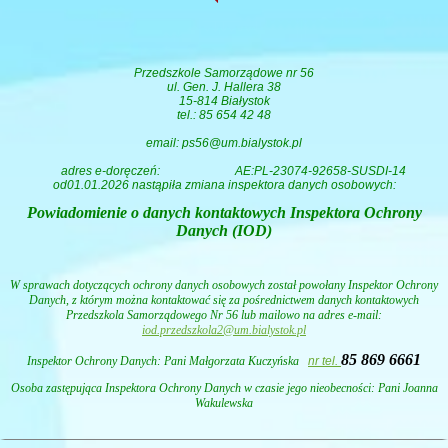
Przedszkole Samorządowe nr 56
ul. Gen. J. Hallera 38
15-814 Białystok
tel.: 85 654 42 48
email: ps56@um.bialystok.pl
adres e-doręczeń:
AE:PL-23074-92658-SUSDI-14
od01.01.2026 nastąpiła zmiana inspektora danych osobowych:
Powiadomienie o danych kontaktowych Inspektora Ochrony
Danych (IOD)
W sprawach dotyczących ochrony danych osobowych został powołany Inspektor Ochrony
Danych, z którym można kontaktować się za pośrednictwem danych kontaktowych
Przedszkola Samorządowego Nr 56 lub mailowo na adres e-mail:
iod.przedszkola2@um.bialystok.pl
85 869 6661
Inspektor Ochrony Danych: Pani
Małgorzata Kuczyńska
nr tel.
Osoba zastępująca Inspektora Ochrony Danych w czasie jego nieobecności: Pani Joanna
Wakulewska