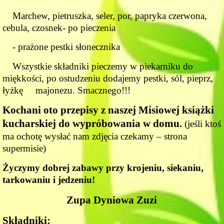
Marchew, pietruszka, seler, por, papryka czerwona,
cebula, czosnek- po pieczenia
- prażone pestki słonecznika
Wszystkie składniki pieczemy w piekarniku do
miękkości, po ostudzeniu dodajemy pestki, sól, pieprz,
łyżkę majonezu. Smacznego!!!
Kochani oto przepisy z naszej Misiowej książki
kucharskiej do wypróbowania w domu.
(jeśli ktoś
ma ochotę wysłać nam zdjęcia czekamy – strona
supermisie)
Życzymy dobrej zabawy przy krojeniu, siekaniu,
tarkowaniu i jedzeniu!
Zupa Dyniowa Zuzi
Składniki: