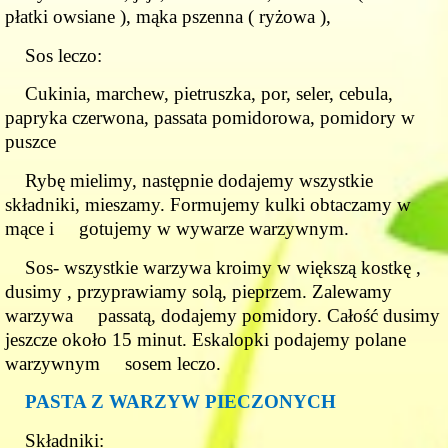
płatki owsiane ), mąka pszenna ( ryżowa ),
Sos leczo:
Cukinia, marchew, pietruszka, por, seler, cebula,
papryka czerwona, passata pomidorowa, pomidory w
puszce
Rybę mielimy, następnie dodajemy wszystkie
składniki, mieszamy. Formujemy kulki obtaczamy w
mące i gotujemy w wywarze warzywnym.
Sos- wszystkie warzywa kroimy w większą kostkę ,
dusimy , przyprawiamy solą, pieprzem. Zalewamy
warzywa passatą, dodajemy pomidory. Całość dusimy
jeszcze około 15 minut. Eskalopki podajemy polane
warzywnym sosem leczo.
PASTA Z WARZYW PIECZONYCH
Składniki: