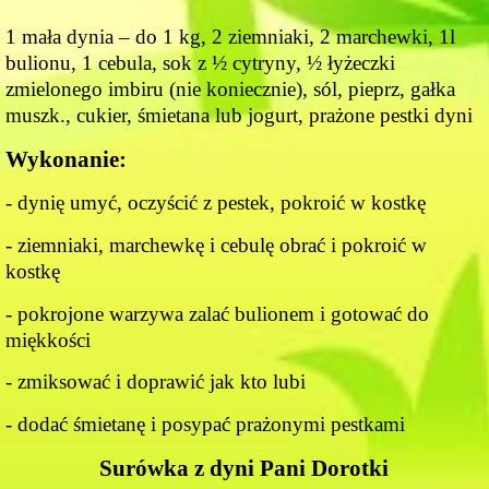
1 mała dynia – do 1 kg, 2 ziemniaki, 2 marchewki, 1l
bulionu, 1 cebula, sok z ½ cytryny, ½ łyżeczki
zmielonego imbiru (nie koniecznie), sól, pieprz, gałka
muszk., cukier, śmietana lub jogurt, prażone pestki dyni
Wykonanie:
- dynię umyć, oczyścić z pestek, pokroić w kostkę
- ziemniaki, marchewkę i cebulę obrać i pokroić w
kostkę
- pokrojone warzywa zalać bulionem i gotować do
miękkości
- zmiksować i doprawić jak kto lubi
- dodać śmietanę i posypać prażonymi pestkami
Surówka z dyni Pani Dorotki