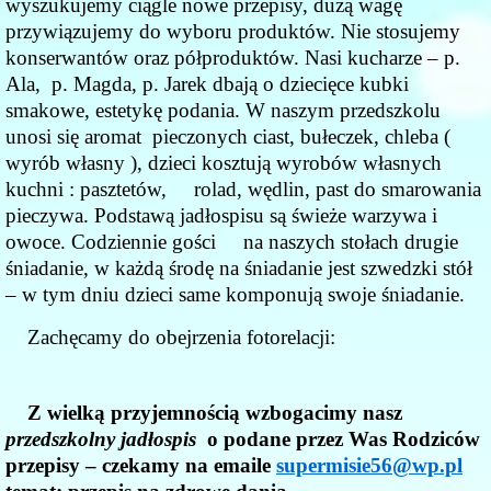
wyszukujemy ciągle nowe przepisy, dużą wagę
przywiązujemy do wyboru produktów. Nie stosujemy
konserwantów oraz półproduktów. Nasi kucharze – p.
Ala, p. Magda, p. Jarek dbają o dziecięce kubki
smakowe, estetykę podania. W naszym przedszkolu
unosi się aromat pieczonych ciast, bułeczek, chleba (
wyrób własny ), dzieci kosztują wyrobów własnych
kuchni : pasztetów, rolad, wędlin, past do smarowania
pieczywa. Podstawą jadłospisu są świeże warzywa i
owoce. Codziennie gości na naszych stołach drugie
śniadanie, w każdą środę na śniadanie jest szwedzki stół
– w tym dniu dzieci same komponują swoje śniadanie.
Zachęcamy do obejrzenia fotorelacji:
Z wielką przyjemnością wzbogacimy nasz
przedszkolny jadłospis
o podane przez Was Rodziców
przepisy – czekamy na emaile
supermisie56@wp.pl