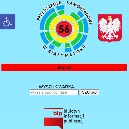
rozwiń/zwiń panel
MENU
WYSZUKIWARKA
SZUKAJ