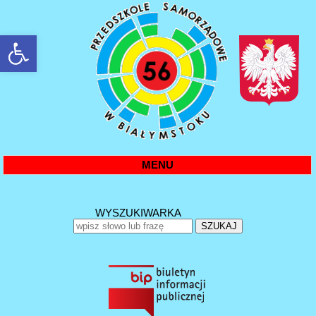
rozwiń/zwiń panel
MENU
WYSZUKIWARKA
SZUKAJ