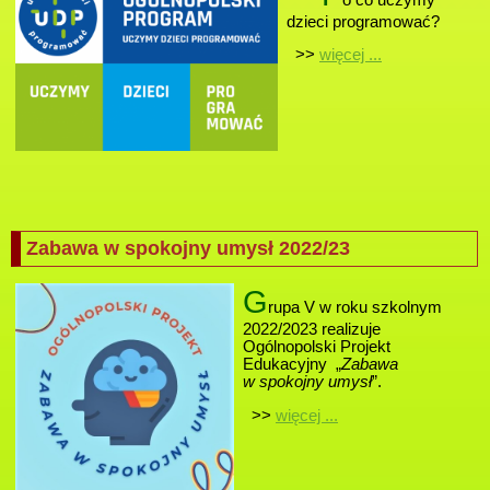
dzieci programować?
>>
więcej ...
Zabawa w spokojny umysł 2022/23
G
rupa V w roku szkolnym
2022/2023 realizuje
Ogólnopolski Projekt
Edukacyjny „
Zabawa
w spokojny umysł
”.
>>
więcej ...