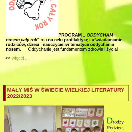
PROGRAM „
ODDYCHAM
nosem cały rok
”
ma
na celu profilaktykę i uświadamianie
rodziców, dzieci i nauczycieliw tematyce oddychania
nosem.
Oddychanie jest fundamentem zdrowia i życia!
>>
więcej ...
MAŁY MIŚ W ŚWIECIE WIELKIEJ LITERATURY
2022/2023
D
rodzy
Rodzice,