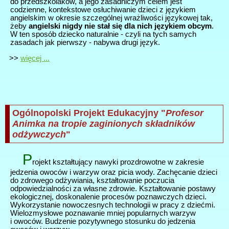
do przedszkolaków, a jego zasadniczym celem jest
codzienne, kontekstowe osłuchiwanie dzieci z językiem
angielskim w okresie szczególnej wrażliwości językowej tak,
żeby
angielski nigdy nie stał się dla nich językiem obcym
.
W ten sposób dziecko naturalnie - czyli na tych samych
zasadach jak pierwszy - nabywa drugi język.
>>
więcej ...
Ogólnopolski Projekt Edukacyjny "
Profesor
Animka na tropie zaginionych składników
odżywczych
"
P
rojekt kształtujący nawyki prozdrowotne w zakresie
jedzenia owoców i warzyw oraz picia wody. Zachęcanie dzieci
do zdrowego odżywiania, kształtowanie poczucia
odpowiedzialności za własne zdrowie. Kształtowanie postawy
ekologicznej, doskonalenie procesów poznawczych dzieci.
Wykorzystanie nowoczesnych technologii w pracy z dziećmi.
Wielozmysłowe poznawanie mniej popularnych warzyw
i owoców. Budzenie pozytywnego stosunku do jedzenia