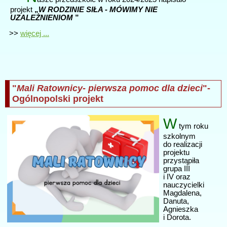
projekt
„
W RODZINIE SIŁA - MÓWIMY NIE
UZALEŻNIENIOM
”
>>
więcej ...
"
Mali Ratownicy- pierwsza pomoc dla dzieci
"-
Ogólnopolski projekt
W
tym roku
szkolnym
do realizacji
projektu
przystąpiła
grupa III
i IV oraz
nauczycielki
Magdalena,
Danuta,
Agnieszka
i Dorota.