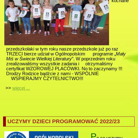
kochane
przedszkolaki w tym roku nasze przedszkole już po raz
TRZECI bierze udział w Ogólnopolskim programie „
Mały
Miś w Świecie Wielkiej Literatury
”. W poprzednim roku
zrealizowaliśmy wszystkie zadania i otrzymaliśmy
certyfikat WZOROWEJ PLACÓWKI. No to zaczynamy !!!
Drodzy Rodzice bądźcie z nami - WSPÓLNIE
WSPIERAJMY CZYTELNICTWO!!!
>>
więcej ...
UCZYMY DZIECI PROGRAMOWAĆ 2022/23
P
o co uczymy