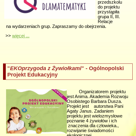
przedszkolu
do projektu
przystąpiła
grupa II, III.
Relacje
na wydarzeniach grup. Zapraszamy do obejrzenia.
>>
więcej ...
"
EKOprzygoda z Żywiołkami
" - Ogólnopolski
Projekt Edukacyjny
Organizatorem projektu
jest Anima. Akademia Rozwoju
Osobistego Barbara Dusza.
Projekt jest autorstwa Pani
Agaty Janus. Zadaniem
projektu jest wielozmysłowe
poznanie 4 żywiołów i ich
znaczenia dla człowieka.,
rozwijanie świadomości
ekologicznej,