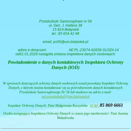
Przedszkole Samorządowe nr 56
ul. Gen. J. Hallera 38
15-814 Białystok
tel.: 85 654 42 48
email: ps56@um.bialystok.pl
adres e-doręczeń:
AE:PL-23074-92658-SUSDI-14
od01.01.2026 nastąpiła zmiana inspektora danych osobowych:
Powiadomienie o danych kontaktowych Inspektora Ochrony
Danych (IOD)
W sprawach dotyczących ochrony danych osobowych został powołany Inspektor Ochrony
Danych, z którym można kontaktować się za pośrednictwem danych kontaktowych
Przedszkola Samorządowego Nr 56 lub mailowo na adres e-mail:
iod.przedszkola2@um.bialystok.pl
85 869 6661
Inspektor Ochrony Danych: Pani
Małgorzata Kuczyńska
nr tel.
Osoba zastępująca Inspektora Ochrony Danych w czasie jego nieobecności: Pani Joanna
Wakulewska