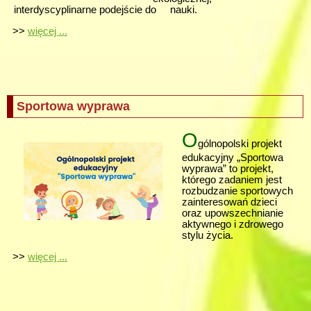
interdyscyplinarne podejście do nauki.
>>
więcej ...
Sportowa wyprawa
O
gólnopolski projekt
edukacyjny „Sportowa
wyprawa” to projekt,
którego zadaniem jest
rozbudzanie sportowych
zainteresowań dzieci
oraz upowszechnianie
aktywnego i zdrowego
stylu życia.
>>
więcej ...