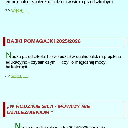
emocjonalno- społeczne u dzieci w wieku przedszkolnym
>>
więcej ...
BAJKI POMAGAJKI 2025/2026
N
asze przedszkole bierze udział w ogólnopolskim projekcie
edukacyjno - czytelniczym " , czyli o magicznej mocy
bajkoterapii -
>>
więcej ...
„
W RODZINIE SIŁA - MÓWIMY NIE
UZALEŻNIENIOM
”
N
asze przedszkole w roku 2024/2025 napisało