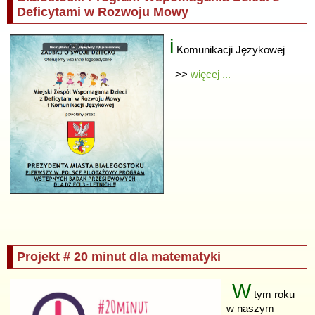
Deficytami w Rozwoju Mowy
i
Komunikacji Językowej
>>
więcej ...
Projekt # 20 minut dla matematyki
W
tym roku
w naszym