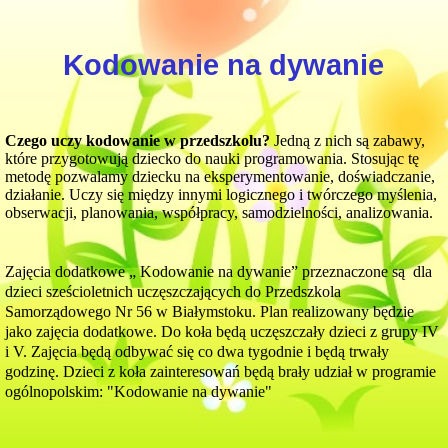
Kodowanie na dywanie
Czego uczy kodowanie w przedszkolu?
Jedną z nich są zabawy,
które przygotowują dziecko do nauki programowania. Stosując tę
metodę pozwalamy dziecku na eksperymentowanie, doświadczanie,
działanie. Uczy się między innymi logicznego i twórczego myślenia,
obserwacji, planowania, współpracy, samodzielności, analizowania.
Zajęcia dodatkowe „ Kodowanie na dywanie” przeznaczone są dla
dzieci sześcioletnich uczęszczających do Przedszkola
Samorządowego Nr 56 w Białymstoku. Plan realizowany będzie
jako zajęcia dodatkowe. Do koła będą uczęszczały dzieci z grupy IV
i V. Zajęcia będą odbywać się co dwa tygodnie i będą trwały
godzinę. Dzieci z koła zainteresowań będą brały udział w programie
ogólnopolskim: "Kodowanie na dywanie"