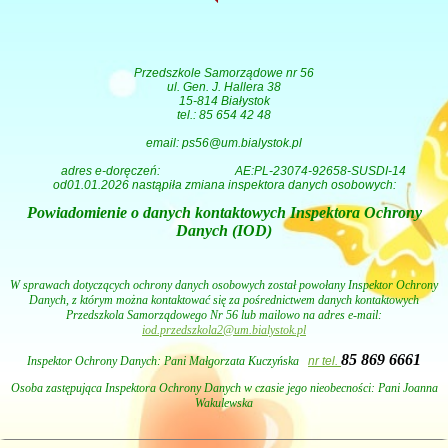
Przedszkole Samorządowe nr 56
ul. Gen. J. Hallera 38
15-814 Białystok
tel.: 85 654 42 48
email: ps56@um.bialystok.pl
adres e-doręczeń:
AE:PL-23074-92658-SUSDI-14
od01.01.2026 nastąpiła zmiana inspektora danych osobowych:
Powiadomienie o danych kontaktowych Inspektora Ochrony
Danych (IOD)
W sprawach dotyczących ochrony danych osobowych został powołany Inspektor Ochrony
Danych, z którym można kontaktować się za pośrednictwem danych kontaktowych
Przedszkola Samorządowego Nr 56 lub mailowo na adres e-mail:
iod.przedszkola2@um.bialystok.pl
85 869 6661
Inspektor Ochrony Danych: Pani
Małgorzata Kuczyńska
nr tel.
Osoba zastępująca Inspektora Ochrony Danych w czasie jego nieobecności: Pani Joanna
Wakulewska