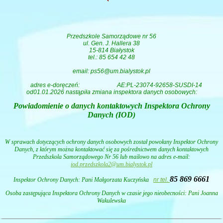
Przedszkole Samorządowe nr 56
ul. Gen. J. Hallera 38
15-814 Białystok
tel.: 85 654 42 48
email: ps56@um.bialystok.pl
adres e-doręczeń:
AE:PL-23074-92658-SUSDI-14
od01.01.2026 nastąpiła zmiana inspektora danych osobowych:
Powiadomienie o danych kontaktowych Inspektora Ochrony
Danych (IOD)
W sprawach dotyczących ochrony danych osobowych został powołany Inspektor Ochrony
Danych, z którym można kontaktować się za pośrednictwem danych kontaktowych
Przedszkola Samorządowego Nr 56 lub mailowo na adres e-mail:
iod.przedszkola2@um.bialystok.pl
85 869 6661
Inspektor Ochrony Danych: Pani
Małgorzata Kuczyńska
nr tel.
Osoba zastępująca Inspektora Ochrony Danych w czasie jego nieobecności: Pani Joanna
Wakulewska