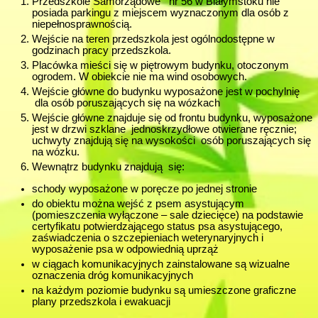
Przedszkole Samorządowe nr 56 w Białymstoku nie
posiada parkingu z miejscem wyznaczonym dla osób z
niepełnosprawnością.
Wejście na teren przedszkola jest ogólnodostępne w
godzinach pracy przedszkola.
Placówka mieści się w piętrowym budynku, otoczonym
ogrodem. W obiekcie nie ma wind osobowych.
Wejście główne do budynku wyposażone jest w pochylnię
dla osób poruszających się na wózkach
Wejście główne znajduje się od frontu budynku, wyposażone
jest w drzwi szklane jednoskrzydłowe otwierane ręcznie;
uchwyty znajdują się na wysokości osób poruszających się
na wózku.
Wewnątrz budynku znajdują się:
schody wyposażone w poręcze po jednej stronie
do obiektu można wejść z psem asystującym
(pomieszczenia wyłączone – sale dziecięce) na podstawie
certyfikatu potwierdzającego status psa asystującego,
zaświadczenia o szczepieniach weterynaryjnych i
wyposażenie psa w odpowiednią uprząż
w ciągach komunikacyjnych zainstalowane są wizualne
oznaczenia dróg komunikacyjnych
na każdym poziomie budynku są umieszczone graficzne
plany przedszkola i ewakuacji