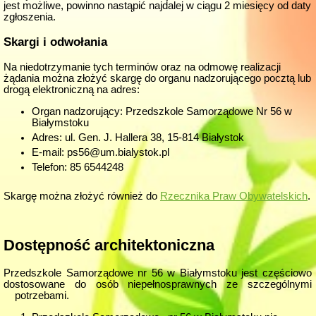
jest możliwe, powinno nastąpić najdalej w ciągu 2 miesięcy od daty
zgłoszenia.
Skargi i odwołania
Na niedotrzymanie tych terminów oraz na odmowę realizacji
żądania można złożyć skargę do organu nadzorującego pocztą lub
drogą elektroniczną na adres:
Organ nadzorujący: Przedszkole Samorządowe Nr 56 w
Białymstoku
Adres: ul. Gen. J. Hallera 38, 15-814 Białystok
E-mail: ps56@um.bialystok.pl
Telefon: 85 6544248
Skargę można złożyć również do
Rzecznika Praw Obywatelskich
.
Dostępność architektoniczna
Przedszkole Samorządowe nr 56 w Białymstoku jest częściowo
dostosowane do osób niepełnosprawnych ze szczególnymi
potrzebami.