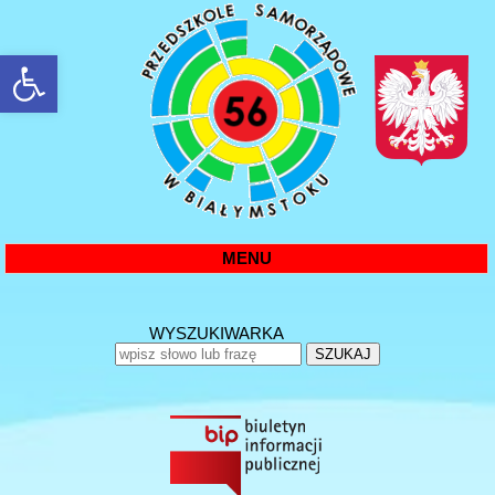
rozwiń/zwiń panel
MENU
WYSZUKIWARKA
SZUKAJ