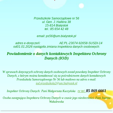
Przedszkole Samorządowe nr 56
ul. Gen. J. Hallera 38
15-814 Białystok
tel.: 85 654 42 48
email: ps56@um.bialystok.pl
adres e-doręczeń:
AE:PL-23074-92658-SUSDI-14
od01.01.2026 nastąpiła zmiana inspektora danych osobowych:
Powiadomienie o danych kontaktowych Inspektora Ochrony
Danych (IOD)
W sprawach dotyczących ochrony danych osobowych został powołany Inspektor Ochrony
Danych, z którym można kontaktować się za pośrednictwem danych kontaktowych
Przedszkola Samorządowego Nr 56 lub mailowo na adres e-mail:
iod.przedszkola2@um.bialystok.pl
85 869 6661
Inspektor Ochrony Danych: Pani
Małgorzata Kuczyńska
nr tel.
Osoba zastępująca Inspektora Ochrony Danych w czasie jego nieobecności: Pani Joanna
Wakulewska