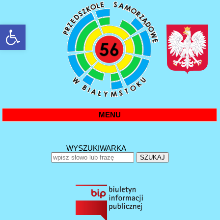
rozwiń/zwiń panel
MENU
WYSZUKIWARKA
SZUKAJ