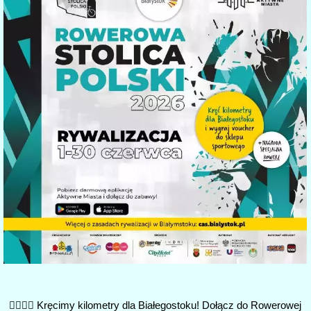
🚴‍♀️🚴‍♂️ Kręcimy kilometry dla Białegostoku! Dołącz do Rowerowej