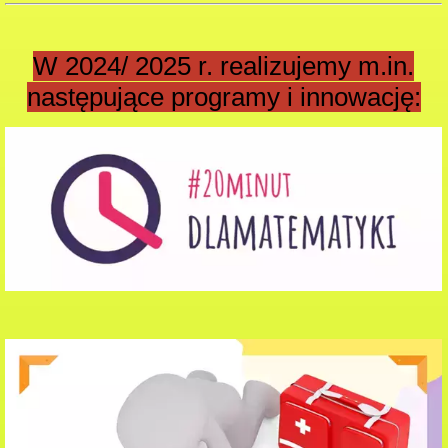
W 2024/ 2025 r. realizujemy m.in.
następujące programy i innowację: