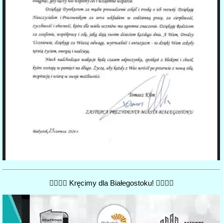
🚴‍♀️🚴‍♂️ Kręcimy dla Białegostoku! 🚴‍♂️🚴‍♀️